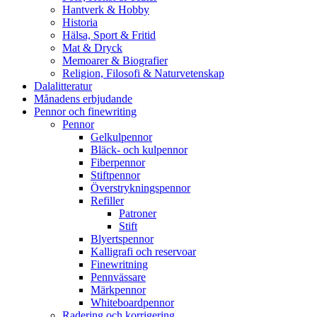
Hantverk & Hobby
Historia
Hälsa, Sport & Fritid
Mat & Dryck
Memoarer & Biografier
Religion, Filosofi & Naturvetenskap
Dalalitteratur
Månadens erbjudande
Pennor och finewriting
Pennor
Gelkulpennor
Bläck- och kulpennor
Fiberpennor
Stiftpennor
Överstrykningspennor
Refiller
Patroner
Stift
Blyertspennor
Kalligrafi och reservoar
Finewritning
Pennvässare
Märkpennor
Whiteboardpennor
Radering och korrigering