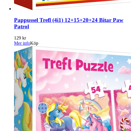
Pappussel Trefl (4i1) 12+15+20+24 Bitar Paw
Patrol
129 kr
Mer info
Köp