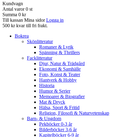
Kundvagn
Antal varor
0
st
Summa
0 kr
Till kassan
Mina sidor
Logga in
500 kr kvar till fri frakt.
Bokrea
Skönlitteratur
Romaner & Lyrik
Spänning & Thrillers
Facklitteratur
Djur, Natur & Trädgård
Ekonomi & Samhälle
Foto, Konst & Teater
Hantverk & Hobby
Historia
Humor & Serier
Memoarer & Biografier
Mat & Dryck
Hälsa, Sport & Fritid
Religion, Filosofi & Naturvetenskap
Barn- & Ungdom
Pekböcker 0-3 år
Bilderböcker 3-6 år
Kapitelböcker 6-9 år