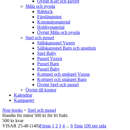
Övrigt Kort och kuvert
Måla och pyssla
Ritblock
Färgläggning
Konstnärsmaterial
Hobbymaterial
Övrigt Måla och pyssla
Spel och pussel
Sällskapsspel Vuxen
Sällskapsspel Barn och ungdom
Spel Baby
Pussel Vuxen
Pussel Barn
Pussel Baby
Kortspel och småspel Vuxna
Kortspel och småspel Barn
Övrigt Spel och pussel
Övrigt till kontor
Kalendrar
Kampanjer
Non books
>
Spel och pussel
Handla för minst 500 kr för fri frakt.
500 kr kvar
VISAR
25-48
(140)
Första
1
2
3
4
...
6
Sista
100 per sida