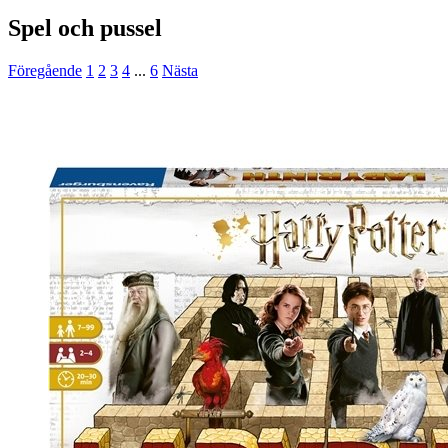
Spel och pussel
Föregående
1
2
3
4
...
6
Nästa