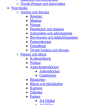
Övrigt Pennor och finewriting
Non books
Sortera och förvara
Register
Mappar
Pärmar
Plastfickor och mappar
Arkivpärm och arkivkartong
Brevkorgar och tidskriftssamlare
Papperskorgar
Fotoalbum
Övrigt Sortera och förvara
Papper och block
Kollegieblock
Notisar
Anteckningsböcker
Adressböcker
Gästböcker
Blanketter
Block och blockkuber
Kartong
Etiketter
Papper
A4 Ohålat
A4 Hålat