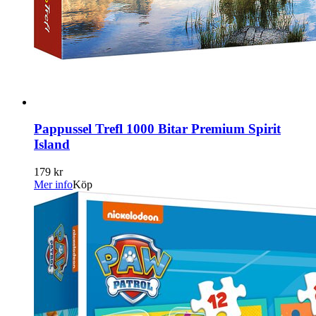
Pappussel Trefl 1000 Bitar Premium Spirit
Island
179 kr
Mer info
Köp