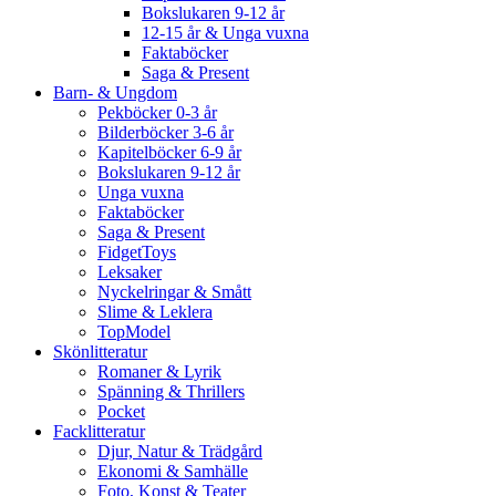
Bokslukaren 9-12 år
12-15 år & Unga vuxna
Faktaböcker
Saga & Present
Barn- & Ungdom
Pekböcker 0-3 år
Bilderböcker 3-6 år
Kapitelböcker 6-9 år
Bokslukaren 9-12 år
Unga vuxna
Faktaböcker
Saga & Present
FidgetToys
Leksaker
Nyckelringar & Smått
Slime & Leklera
TopModel
Skönlitteratur
Romaner & Lyrik
Spänning & Thrillers
Pocket
Facklitteratur
Djur, Natur & Trädgård
Ekonomi & Samhälle
Foto, Konst & Teater