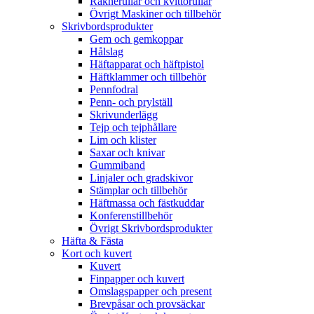
Räknerullar och kvittorullar
Övrigt Maskiner och tillbehör
Skrivbordsprodukter
Gem och gemkoppar
Hålslag
Häftapparat och häftpistol
Häftklammer och tillbehör
Pennfodral
Penn- och prylställ
Skrivunderlägg
Tejp och tejphållare
Lim och klister
Saxar och knivar
Gummiband
Linjaler och gradskivor
Stämplar och tillbehör
Häftmassa och fästkuddar
Konferenstillbehör
Övrigt Skrivbordsprodukter
Häfta & Fästa
Kort och kuvert
Kuvert
Finpapper och kuvert
Omslagspapper och present
Brevpåsar och provsäckar