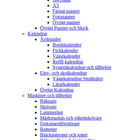
A3
Färgat papper
Fotopapper
Övrigt papper
Övrigt Papper och block
Kalendrar
Årsbundet
Bordskalender
Fickkalender
Väggkalender
Refill kalendrar
Systemkalendrar och tillbehör
Elev- och skolkalendrar
Väggkalendrar Studieåret
Lärarkalender
Övrigt Kalendrar
Maskiner och tillbehör
Räknare
Skrivare
Laminering
Märkmaskin och etikettskrivare
Dokumentförstörare
Batterier
Bläckpatroner och toner