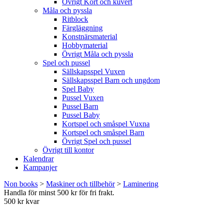
Övrigt Kort och kuvert
Måla och pyssla
Ritblock
Färgläggning
Konstnärsmaterial
Hobbymaterial
Övrigt Måla och pyssla
Spel och pussel
Sällskapsspel Vuxen
Sällskapsspel Barn och ungdom
Spel Baby
Pussel Vuxen
Pussel Barn
Pussel Baby
Kortspel och småspel Vuxna
Kortspel och småspel Barn
Övrigt Spel och pussel
Övrigt till kontor
Kalendrar
Kampanjer
Non books
>
Maskiner och tillbehör
>
Laminering
Handla för minst 500 kr för fri frakt.
500 kr kvar