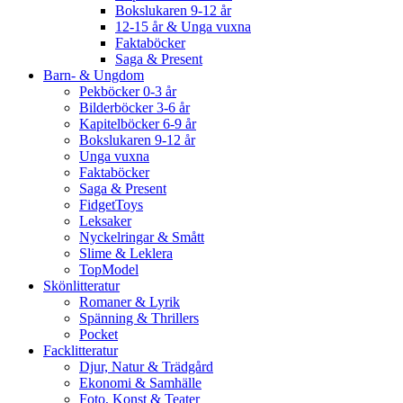
Bokslukaren 9-12 år
12-15 år & Unga vuxna
Faktaböcker
Saga & Present
Barn- & Ungdom
Pekböcker 0-3 år
Bilderböcker 3-6 år
Kapitelböcker 6-9 år
Bokslukaren 9-12 år
Unga vuxna
Faktaböcker
Saga & Present
FidgetToys
Leksaker
Nyckelringar & Smått
Slime & Leklera
TopModel
Skönlitteratur
Romaner & Lyrik
Spänning & Thrillers
Pocket
Facklitteratur
Djur, Natur & Trädgård
Ekonomi & Samhälle
Foto, Konst & Teater