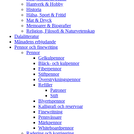
Hantverk & Hobby
Historia
Hälsa, Sport & Fritid
Mat & Dryck
Memoarer & Biografier
Religion, Filosofi & Naturvetenskap
Dalalitteratur
Månadens erbjudande
Pennor och finewriting
Pennor
Gelkulpennor
Bläck- och kulpennor
Fiberpennor
Stiftpennor
Överstrykningspennor
Refiller
Patroner
Stift
Blyertspennor
Kalligrafi och reservoar
Finewritning
Pennvässare
Märkpennor
Whiteboardpennor
Radering och korrigering