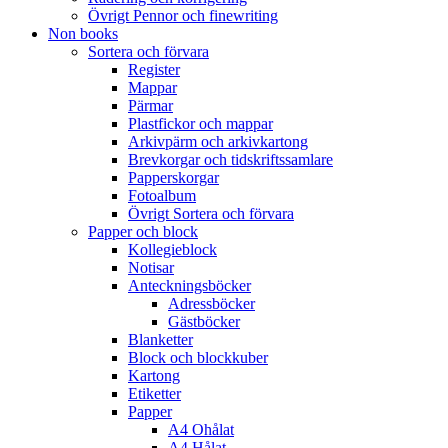
Övrigt Pennor och finewriting
Non books
Sortera och förvara
Register
Mappar
Pärmar
Plastfickor och mappar
Arkivpärm och arkivkartong
Brevkorgar och tidskriftssamlare
Papperskorgar
Fotoalbum
Övrigt Sortera och förvara
Papper och block
Kollegieblock
Notisar
Anteckningsböcker
Adressböcker
Gästböcker
Blanketter
Block och blockkuber
Kartong
Etiketter
Papper
A4 Ohålat
A4 Hålat