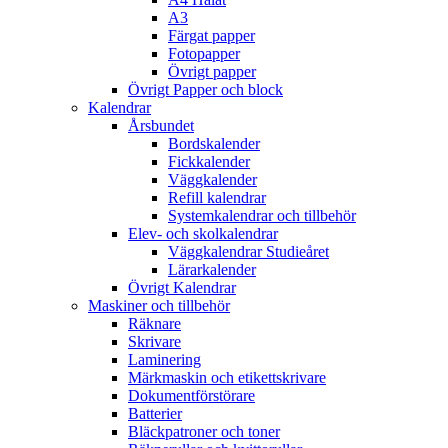
A3
Färgat papper
Fotopapper
Övrigt papper
Övrigt Papper och block
Kalendrar
Årsbundet
Bordskalender
Fickkalender
Väggkalender
Refill kalendrar
Systemkalendrar och tillbehör
Elev- och skolkalendrar
Väggkalendrar Studieåret
Lärarkalender
Övrigt Kalendrar
Maskiner och tillbehör
Räknare
Skrivare
Laminering
Märkmaskin och etikettskrivare
Dokumentförstörare
Batterier
Bläckpatroner och toner