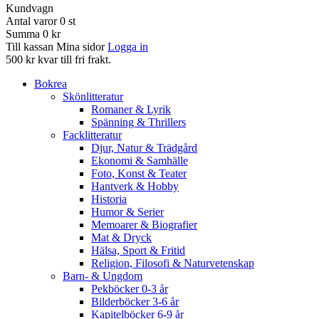
Kundvagn
Antal varor
0
st
Summa
0 kr
Till kassan
Mina sidor
Logga in
500 kr kvar till fri frakt.
Bokrea
Skönlitteratur
Romaner & Lyrik
Spänning & Thrillers
Facklitteratur
Djur, Natur & Trädgård
Ekonomi & Samhälle
Foto, Konst & Teater
Hantverk & Hobby
Historia
Humor & Serier
Memoarer & Biografier
Mat & Dryck
Hälsa, Sport & Fritid
Religion, Filosofi & Naturvetenskap
Barn- & Ungdom
Pekböcker 0-3 år
Bilderböcker 3-6 år
Kapitelböcker 6-9 år