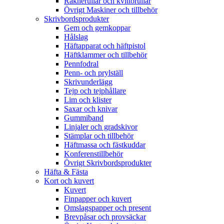
Räknerullar och kvittorullar
Övrigt Maskiner och tillbehör
Skrivbordsprodukter
Gem och gemkoppar
Hålslag
Häftapparat och häftpistol
Häftklammer och tillbehör
Pennfodral
Penn- och prylställ
Skrivunderlägg
Tejp och tejphållare
Lim och klister
Saxar och knivar
Gummiband
Linjaler och gradskivor
Stämplar och tillbehör
Häftmassa och fästkuddar
Konferenstillbehör
Övrigt Skrivbordsprodukter
Häfta & Fästa
Kort och kuvert
Kuvert
Finpapper och kuvert
Omslagspapper och present
Brevpåsar och provsäckar