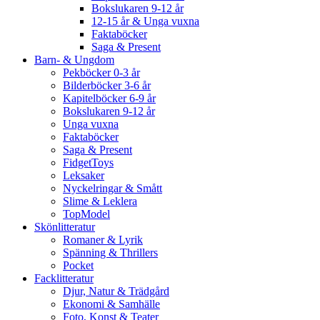
Bokslukaren 9-12 år
12-15 år & Unga vuxna
Faktaböcker
Saga & Present
Barn- & Ungdom
Pekböcker 0-3 år
Bilderböcker 3-6 år
Kapitelböcker 6-9 år
Bokslukaren 9-12 år
Unga vuxna
Faktaböcker
Saga & Present
FidgetToys
Leksaker
Nyckelringar & Smått
Slime & Leklera
TopModel
Skönlitteratur
Romaner & Lyrik
Spänning & Thrillers
Pocket
Facklitteratur
Djur, Natur & Trädgård
Ekonomi & Samhälle
Foto, Konst & Teater