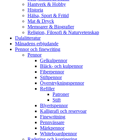
Hantverk & Hobby
Historia
Hälsa, Sport & Fritid
Mat & Dryck
Memoarer & Biografier
Religion, Filosofi & Naturvetenskap
Dalalitteratur
Månadens erbjudande
Pennor och finewriting
Pennor
Gelkulpennor
Bläck- och kulpennor
Fiberpennor
Stiftpennor
Överstrykningspennor
Refiller
Patroner
Stift
Blyertspennor
Kalligrafi och reservoar
Finewritning
Pennvässare
Märkpennor
Whiteboardpennor
Radering och korrigering