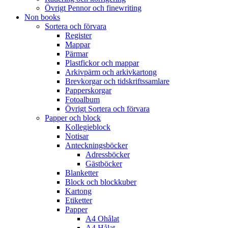
Övrigt Pennor och finewriting
Non books
Sortera och förvara
Register
Mappar
Pärmar
Plastfickor och mappar
Arkivpärm och arkivkartong
Brevkorgar och tidskriftssamlare
Papperskorgar
Fotoalbum
Övrigt Sortera och förvara
Papper och block
Kollegieblock
Notisar
Anteckningsböcker
Adressböcker
Gästböcker
Blanketter
Block och blockkuber
Kartong
Etiketter
Papper
A4 Ohålat
A4 Hålat