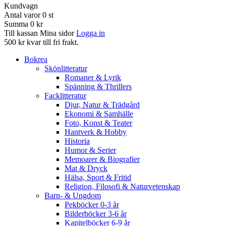
Kundvagn
Antal varor
0
st
Summa
0 kr
Till kassan
Mina sidor
Logga in
500 kr kvar till fri frakt.
Bokrea
Skönlitteratur
Romaner & Lyrik
Spänning & Thrillers
Facklitteratur
Djur, Natur & Trädgård
Ekonomi & Samhälle
Foto, Konst & Teater
Hantverk & Hobby
Historia
Humor & Serier
Memoarer & Biografier
Mat & Dryck
Hälsa, Sport & Fritid
Religion, Filosofi & Naturvetenskap
Barn- & Ungdom
Pekböcker 0-3 år
Bilderböcker 3-6 år
Kapitelböcker 6-9 år