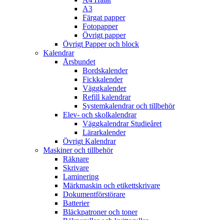
A3
Färgat papper
Fotopapper
Övrigt papper
Övrigt Papper och block
Kalendrar
Årsbundet
Bordskalender
Fickkalender
Väggkalender
Refill kalendrar
Systemkalendrar och tillbehör
Elev- och skolkalendrar
Väggkalendrar Studieåret
Lärarkalender
Övrigt Kalendrar
Maskiner och tillbehör
Räknare
Skrivare
Laminering
Märkmaskin och etikettskrivare
Dokumentförstörare
Batterier
Bläckpatroner och toner