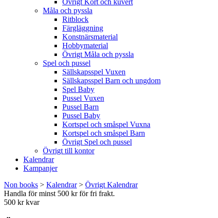
Övrigt Kort och kuvert
Måla och pyssla
Ritblock
Färgläggning
Konstnärsmaterial
Hobbymaterial
Övrigt Måla och pyssla
Spel och pussel
Sällskapsspel Vuxen
Sällskapsspel Barn och ungdom
Spel Baby
Pussel Vuxen
Pussel Barn
Pussel Baby
Kortspel och småspel Vuxna
Kortspel och småspel Barn
Övrigt Spel och pussel
Övrigt till kontor
Kalendrar
Kampanjer
Non books
>
Kalendrar
>
Övrigt Kalendrar
Handla för minst 500 kr för fri frakt.
500 kr kvar