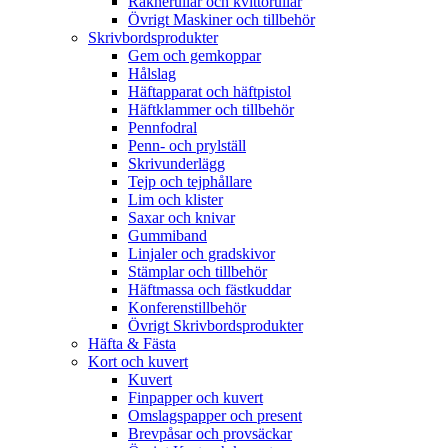
Räknerullar och kvittorullar
Övrigt Maskiner och tillbehör
Skrivbordsprodukter
Gem och gemkoppar
Hålslag
Häftapparat och häftpistol
Häftklammer och tillbehör
Pennfodral
Penn- och prylställ
Skrivunderlägg
Tejp och tejphållare
Lim och klister
Saxar och knivar
Gummiband
Linjaler och gradskivor
Stämplar och tillbehör
Häftmassa och fästkuddar
Konferenstillbehör
Övrigt Skrivbordsprodukter
Häfta & Fästa
Kort och kuvert
Kuvert
Finpapper och kuvert
Omslagspapper och present
Brevpåsar och provsäckar