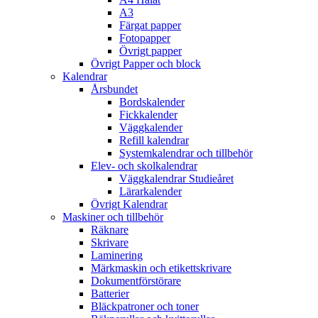
A3
Färgat papper
Fotopapper
Övrigt papper
Övrigt Papper och block
Kalendrar
Årsbundet
Bordskalender
Fickkalender
Väggkalender
Refill kalendrar
Systemkalendrar och tillbehör
Elev- och skolkalendrar
Väggkalendrar Studieåret
Lärarkalender
Övrigt Kalendrar
Maskiner och tillbehör
Räknare
Skrivare
Laminering
Märkmaskin och etikettskrivare
Dokumentförstörare
Batterier
Bläckpatroner och toner