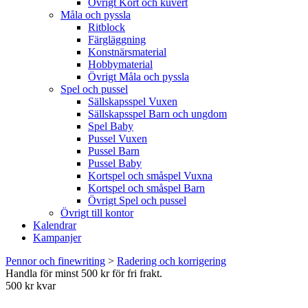
Övrigt Kort och kuvert
Måla och pyssla
Ritblock
Färgläggning
Konstnärsmaterial
Hobbymaterial
Övrigt Måla och pyssla
Spel och pussel
Sällskapsspel Vuxen
Sällskapsspel Barn och ungdom
Spel Baby
Pussel Vuxen
Pussel Barn
Pussel Baby
Kortspel och småspel Vuxna
Kortspel och småspel Barn
Övrigt Spel och pussel
Övrigt till kontor
Kalendrar
Kampanjer
Pennor och finewriting
>
Radering och korrigering
Handla för minst 500 kr för fri frakt.
500 kr kvar