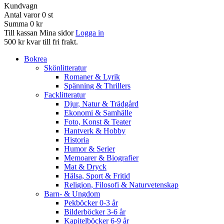
Kundvagn
Antal varor
0
st
Summa
0 kr
Till kassan
Mina sidor
Logga in
500 kr kvar till fri frakt.
Bokrea
Skönlitteratur
Romaner & Lyrik
Spänning & Thrillers
Facklitteratur
Djur, Natur & Trädgård
Ekonomi & Samhälle
Foto, Konst & Teater
Hantverk & Hobby
Historia
Humor & Serier
Memoarer & Biografier
Mat & Dryck
Hälsa, Sport & Fritid
Religion, Filosofi & Naturvetenskap
Barn- & Ungdom
Pekböcker 0-3 år
Bilderböcker 3-6 år
Kapitelböcker 6-9 år