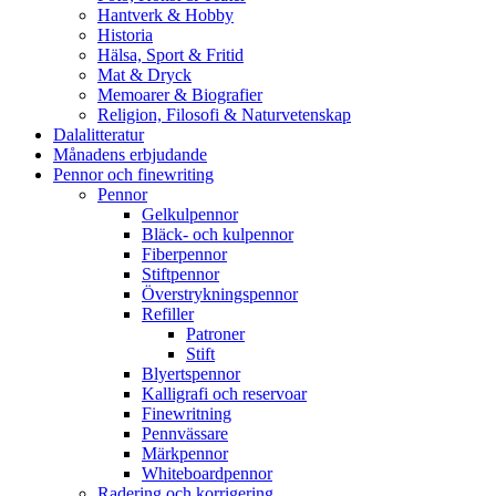
Hantverk & Hobby
Historia
Hälsa, Sport & Fritid
Mat & Dryck
Memoarer & Biografier
Religion, Filosofi & Naturvetenskap
Dalalitteratur
Månadens erbjudande
Pennor och finewriting
Pennor
Gelkulpennor
Bläck- och kulpennor
Fiberpennor
Stiftpennor
Överstrykningspennor
Refiller
Patroner
Stift
Blyertspennor
Kalligrafi och reservoar
Finewritning
Pennvässare
Märkpennor
Whiteboardpennor
Radering och korrigering