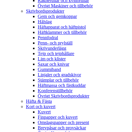
Räknerullar och kvittorullar
Övrigt Maskiner och tillbehör
Skrivbordsprodukter
Gem och gemkoppar
Hålslag
Häftapparat och häftpistol
Häftklammer och tillbehör
Pennfodral
Penn- och prylställ
Skrivunderlägg
Tejp och tejphållare
Lim och klister
Saxar och knivar
Gummiband
Linjaler och gradskivor
Stämplar och tillbehör
Häftmassa och fästkuddar
Konferenstillbehör
Övrigt Skrivbordsprodukter
Häfta & Fästa
Kort och kuvert
Kuvert
Finpapper och kuvert
Omslagspapper och present
Brevpåsar och provsäckar