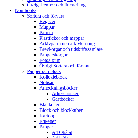
Övrigt Pennor och finewriting
Non books
Sortera och förvara
Register
Mappar
Pärmar
Plastfickor och mappar
Arkivpärm och arkivkartong
Brevkorgar och tidskriftssamlare
Papperskorgar
Fotoalbum
Övrigt Sortera och förvara
Papper och block
Kollegieblock
Notisar
Anteckningsböcker
Adressböcker
Gästböcker
Blanketter
Block och blockkuber
Kartong
Etiketter
Papper
A4 Ohålat
A4 Hålat