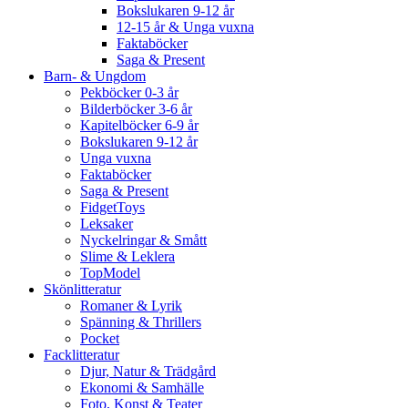
Bokslukaren 9-12 år
12-15 år & Unga vuxna
Faktaböcker
Saga & Present
Barn- & Ungdom
Pekböcker 0-3 år
Bilderböcker 3-6 år
Kapitelböcker 6-9 år
Bokslukaren 9-12 år
Unga vuxna
Faktaböcker
Saga & Present
FidgetToys
Leksaker
Nyckelringar & Smått
Slime & Leklera
TopModel
Skönlitteratur
Romaner & Lyrik
Spänning & Thrillers
Pocket
Facklitteratur
Djur, Natur & Trädgård
Ekonomi & Samhälle
Foto, Konst & Teater