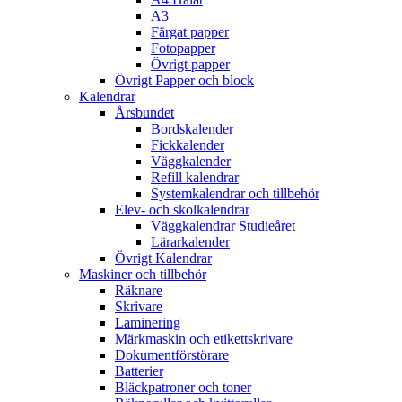
A3
Färgat papper
Fotopapper
Övrigt papper
Övrigt Papper och block
Kalendrar
Årsbundet
Bordskalender
Fickkalender
Väggkalender
Refill kalendrar
Systemkalendrar och tillbehör
Elev- och skolkalendrar
Väggkalendrar Studieåret
Lärarkalender
Övrigt Kalendrar
Maskiner och tillbehör
Räknare
Skrivare
Laminering
Märkmaskin och etikettskrivare
Dokumentförstörare
Batterier
Bläckpatroner och toner