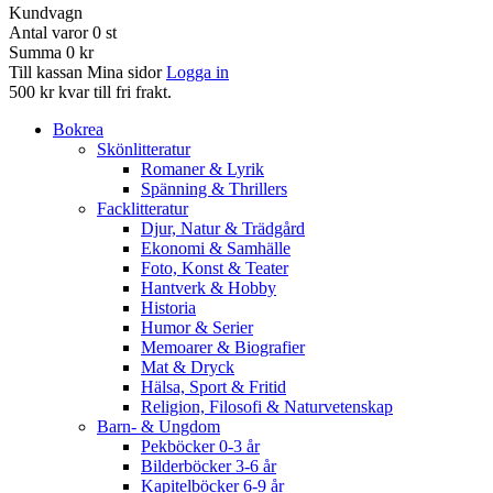
Kundvagn
Antal varor
0
st
Summa
0 kr
Till kassan
Mina sidor
Logga in
500 kr kvar till fri frakt.
Bokrea
Skönlitteratur
Romaner & Lyrik
Spänning & Thrillers
Facklitteratur
Djur, Natur & Trädgård
Ekonomi & Samhälle
Foto, Konst & Teater
Hantverk & Hobby
Historia
Humor & Serier
Memoarer & Biografier
Mat & Dryck
Hälsa, Sport & Fritid
Religion, Filosofi & Naturvetenskap
Barn- & Ungdom
Pekböcker 0-3 år
Bilderböcker 3-6 år
Kapitelböcker 6-9 år