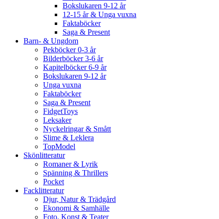
Bokslukaren 9-12 år
12-15 år & Unga vuxna
Faktaböcker
Saga & Present
Barn- & Ungdom
Pekböcker 0-3 år
Bilderböcker 3-6 år
Kapitelböcker 6-9 år
Bokslukaren 9-12 år
Unga vuxna
Faktaböcker
Saga & Present
FidgetToys
Leksaker
Nyckelringar & Smått
Slime & Leklera
TopModel
Skönlitteratur
Romaner & Lyrik
Spänning & Thrillers
Pocket
Facklitteratur
Djur, Natur & Trädgård
Ekonomi & Samhälle
Foto, Konst & Teater