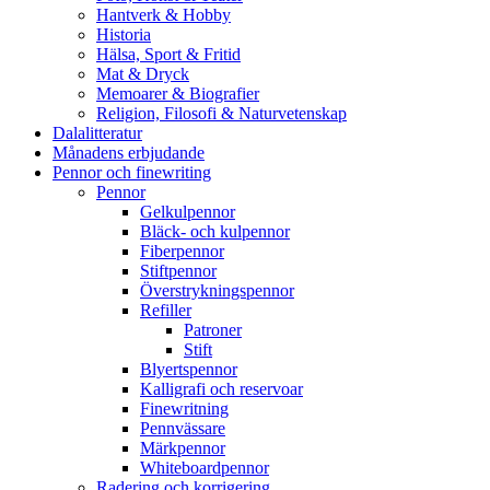
Hantverk & Hobby
Historia
Hälsa, Sport & Fritid
Mat & Dryck
Memoarer & Biografier
Religion, Filosofi & Naturvetenskap
Dalalitteratur
Månadens erbjudande
Pennor och finewriting
Pennor
Gelkulpennor
Bläck- och kulpennor
Fiberpennor
Stiftpennor
Överstrykningspennor
Refiller
Patroner
Stift
Blyertspennor
Kalligrafi och reservoar
Finewritning
Pennvässare
Märkpennor
Whiteboardpennor
Radering och korrigering