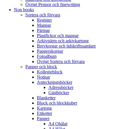
Övrigt Pennor och finewriting
Non books
Sortera och förvara
Register
Mappar
Pärmar
Plastfickor och mappar
Arkivpärm och arkivkartong
Brevkorgar och tidskriftssamlare
Papperskorgar
Fotoalbum
Övrigt Sortera och förvara
Papper och block
Kollegieblock
Notisar
Anteckningsböcker
Adressböcker
Gästböcker
Blanketter
Block och blockkuber
Kartong
Etiketter
Papper
A4 Ohålat
A4 Hålat