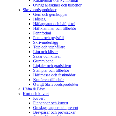
Räknerullar och kvittorullar
Övrigt Maskiner och tillbehör
Skrivbordsprodukter
Gem och gemkoppar
Hålslag
Häftapparat och häftpistol
Häftklammer och tillbehör
Pennfodral
Penn- och prylställ
Skrivunderlägg
Tejp och tejphållare
Lim och klister
Saxar och knivar
Gummiband
Linjaler och gradskivor
Stämplar och tillbehör
Häftmassa och fästkuddar
Konferenstillbehör
Övrigt Skrivbordsprodukter
Häfta & Fästa
Kort och kuvert
Kuvert
Finpapper och kuvert
Omslagspapper och present
Brevpåsar och provsäckar