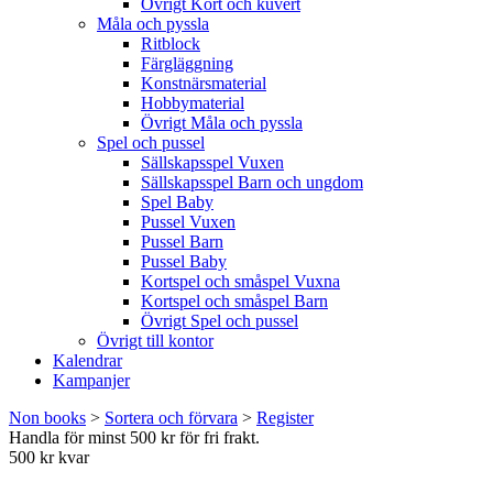
Övrigt Kort och kuvert
Måla och pyssla
Ritblock
Färgläggning
Konstnärsmaterial
Hobbymaterial
Övrigt Måla och pyssla
Spel och pussel
Sällskapsspel Vuxen
Sällskapsspel Barn och ungdom
Spel Baby
Pussel Vuxen
Pussel Barn
Pussel Baby
Kortspel och småspel Vuxna
Kortspel och småspel Barn
Övrigt Spel och pussel
Övrigt till kontor
Kalendrar
Kampanjer
Non books
>
Sortera och förvara
>
Register
Handla för minst 500 kr för fri frakt.
500 kr kvar