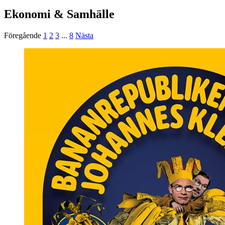
Ekonomi & Samhälle
Föregående
1
2
3
...
8
Nästa