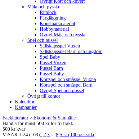
Övrigt Kort och kuvert
Måla och pyssla
Ritblock
Färgläggning
Konstnärsmaterial
Hobbymaterial
Övrigt Måla och pyssla
Spel och pussel
Sällskapsspel Vuxen
Sällskapsspel Barn och ungdom
Spel Baby
Pussel Vuxen
Pussel Barn
Pussel Baby
Kortspel och småspel Vuxna
Kortspel och småspel Barn
Övrigt Spel och pussel
Övrigt till kontor
Kalendrar
Kampanjer
Facklitteratur
>
Ekonomi & Samhälle
Handla för minst 500 kr för fri frakt.
500 kr kvar
VISAR
1-24
(169)
1
2
3
...
8
Sista
100 per sida