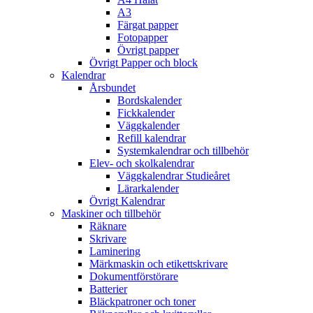
A3
Färgat papper
Fotopapper
Övrigt papper
Övrigt Papper och block
Kalendrar
Årsbundet
Bordskalender
Fickkalender
Väggkalender
Refill kalendrar
Systemkalendrar och tillbehör
Elev- och skolkalendrar
Väggkalendrar Studieåret
Lärarkalender
Övrigt Kalendrar
Maskiner och tillbehör
Räknare
Skrivare
Laminering
Märkmaskin och etikettskrivare
Dokumentförstörare
Batterier
Bläckpatroner och toner