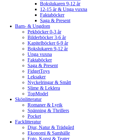
Bokslukaren 9-12 år
12-15 år & Unga vuxna
Faktaböcker
Saga & Present
Barn- & Ungdom
Pekböcker 0-3 år
Bilderböcker 3-6 år
Kapitelböcker 6-9 år
Bokslukaren 9-12 år
Unga vuxna
Faktaböcker
Saga & Present
FidgetToys
Leksaker
Nyckelringar & Smått
Slime & Leklera
TopModel
Skönlitteratur
Romaner & Lyrik
Spänning & Thrillers
Pocket
Facklitteratur
Djur, Natur & Trädgård
Ekonomi & Samhälle
Foto, Konst & Teater