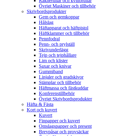
Räknerullar och kvittorullar
Övrigt Maskiner och tillbehör
Skrivbordsprodukter
Gem och gemkoppar
Hålslag
Häftapparat och häftpistol
Häftklammer och tillbehör
Pennfodral
Penn- och prylställ
Skrivunderlägg
Tejp och tejphållare
Lim och klister
Saxar och knivar
Gummiband
Linjaler och gradskivor
Stämplar och tillbehör
Häftmassa och fästkuddar
Konferenstillbehör
Övrigt Skrivbordsprodukter
Häfta & Fästa
Kort och kuvert
Kuvert
Finpapper och kuvert
Omslagspapper och present
Brevpåsar och provsäckar