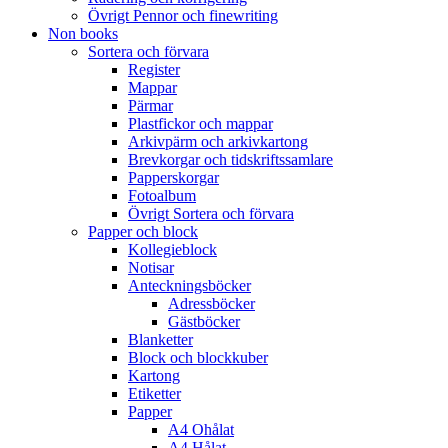
Övrigt Pennor och finewriting
Non books
Sortera och förvara
Register
Mappar
Pärmar
Plastfickor och mappar
Arkivpärm och arkivkartong
Brevkorgar och tidskriftssamlare
Papperskorgar
Fotoalbum
Övrigt Sortera och förvara
Papper och block
Kollegieblock
Notisar
Anteckningsböcker
Adressböcker
Gästböcker
Blanketter
Block och blockkuber
Kartong
Etiketter
Papper
A4 Ohålat
A4 Hålat