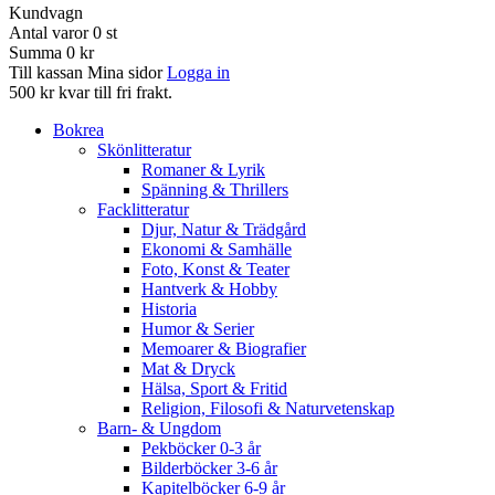
Kundvagn
Antal varor
0
st
Summa
0 kr
Till kassan
Mina sidor
Logga in
500 kr kvar till fri frakt.
Bokrea
Skönlitteratur
Romaner & Lyrik
Spänning & Thrillers
Facklitteratur
Djur, Natur & Trädgård
Ekonomi & Samhälle
Foto, Konst & Teater
Hantverk & Hobby
Historia
Humor & Serier
Memoarer & Biografier
Mat & Dryck
Hälsa, Sport & Fritid
Religion, Filosofi & Naturvetenskap
Barn- & Ungdom
Pekböcker 0-3 år
Bilderböcker 3-6 år
Kapitelböcker 6-9 år