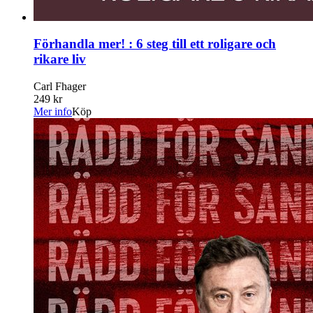
Förhandla mer! : 6 steg till ett roligare och
rikare liv
Carl Fhager
249 kr
Mer info
Köp