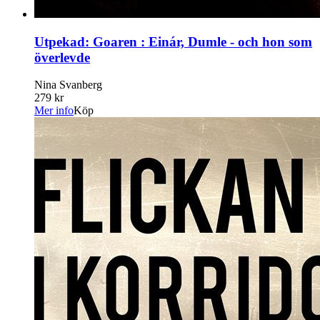
Utpekad: Goaren : Einár, Dumle - och hon som
överlevde
Nina Svanberg
279 kr
Mer info
Köp