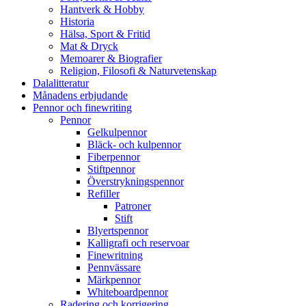
Hantverk & Hobby
Historia
Hälsa, Sport & Fritid
Mat & Dryck
Memoarer & Biografier
Religion, Filosofi & Naturvetenskap
Dalalitteratur
Månadens erbjudande
Pennor och finewriting
Pennor
Gelkulpennor
Bläck- och kulpennor
Fiberpennor
Stiftpennor
Överstrykningspennor
Refiller
Patroner
Stift
Blyertspennor
Kalligrafi och reservoar
Finewritning
Pennvässare
Märkpennor
Whiteboardpennor
Radering och korrigering