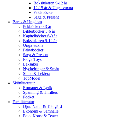
Bokslukaren 9-12 år
12-15 år & Unga vuxna
Faktaböcker
Saga & Present
Barn- & Ungdom
Pekböcker 0-3 år
Bilderböcker 3-6 år
Kapitelböcker 6-9 år
Bokslukaren 9-12 år
Unga vuxna
Faktaböcker
Saga & Present
FidgetToys
Leksaker
Nyckelringar & Smått
Slime & Leklera
TopModel
Skönlitteratur
Romaner & Lyrik
Spänning & Thrillers
Pocket
Facklitteratur
Djur, Natur & Trädgård
Ekonomi & Samhälle
Foto, Konst & Teater