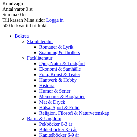
Kundvagn
Antal varor
0
st
Summa
0 kr
Till kassan
Mina sidor
Logga in
500 kr kvar till fri frakt.
Bokrea
Skönlitteratur
Romaner & Lyrik
Spänning & Thrillers
Facklitteratur
Djur, Natur & Trädgård
Ekonomi & Samhälle
Foto, Konst & Teater
Hantverk & Hobby
Historia
Humor & Serier
Memoarer & Biografier
Mat & Dryck
Hälsa, Sport & Fritid
Religion, Filosofi & Naturvetenskap
Barn- & Ungdom
Pekböcker 0-3 år
Bilderböcker 3-6 år
Kapitelböcker 6-9 år