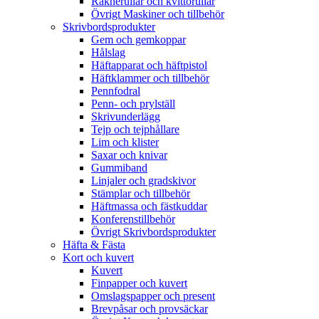
Räknerullar och kvittorullar
Övrigt Maskiner och tillbehör
Skrivbordsprodukter
Gem och gemkoppar
Hålslag
Häftapparat och häftpistol
Häftklammer och tillbehör
Pennfodral
Penn- och prylställ
Skrivunderlägg
Tejp och tejphållare
Lim och klister
Saxar och knivar
Gummiband
Linjaler och gradskivor
Stämplar och tillbehör
Häftmassa och fästkuddar
Konferenstillbehör
Övrigt Skrivbordsprodukter
Häfta & Fästa
Kort och kuvert
Kuvert
Finpapper och kuvert
Omslagspapper och present
Brevpåsar och provsäckar