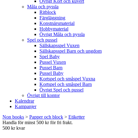
Övrigt Kort och kuvert
Måla och pyssla
Ritblock
Färgläggning
Konstnärsmaterial
Hobbymaterial
Övrigt Måla och pyssla
Spel och pussel
Sällskapsspel Vuxen
Sällskapsspel Barn och ungdom
Spel Baby
Pussel Vuxen
Pussel Barn
Pussel Baby
Kortspel och småspel Vuxna
Kortspel och småspel Barn
Övrigt Spel och pussel
Övrigt till kontor
Kalendrar
Kampanjer
Non books
>
Papper och block
>
Etiketter
Handla för minst 500 kr för fri frakt.
500 kr kvar