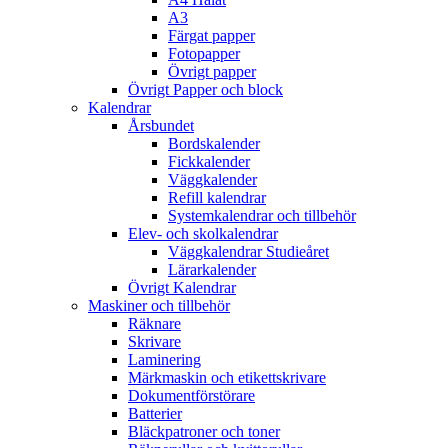
A3
Färgat papper
Fotopapper
Övrigt papper
Övrigt Papper och block
Kalendrar
Årsbundet
Bordskalender
Fickkalender
Väggkalender
Refill kalendrar
Systemkalendrar och tillbehör
Elev- och skolkalendrar
Väggkalendrar Studieåret
Lärarkalender
Övrigt Kalendrar
Maskiner och tillbehör
Räknare
Skrivare
Laminering
Märkmaskin och etikettskrivare
Dokumentförstörare
Batterier
Bläckpatroner och toner