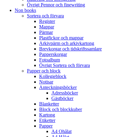
Övrigt Pennor och finewriting
Non books
Sortera och förvara
Register
Mappar
Pärmar
Plastfickor och mappar
Arkivpärm och arkivkartong
Brevkorgar och tidskriftssamlare
Papperskorgar
Fotoalbum
Övrigt Sortera och förvara
Papper och block
Kollegieblock
Notisar
Anteckningsböcker
Adressböcker
Gästböcker
Blanketter
Block och blockkuber
Kartong
Etiketter
Papper
A4 Ohålat
A4 Hålat