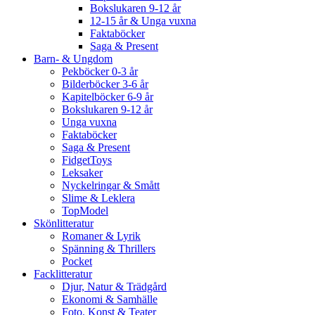
Bokslukaren 9-12 år
12-15 år & Unga vuxna
Faktaböcker
Saga & Present
Barn- & Ungdom
Pekböcker 0-3 år
Bilderböcker 3-6 år
Kapitelböcker 6-9 år
Bokslukaren 9-12 år
Unga vuxna
Faktaböcker
Saga & Present
FidgetToys
Leksaker
Nyckelringar & Smått
Slime & Leklera
TopModel
Skönlitteratur
Romaner & Lyrik
Spänning & Thrillers
Pocket
Facklitteratur
Djur, Natur & Trädgård
Ekonomi & Samhälle
Foto, Konst & Teater