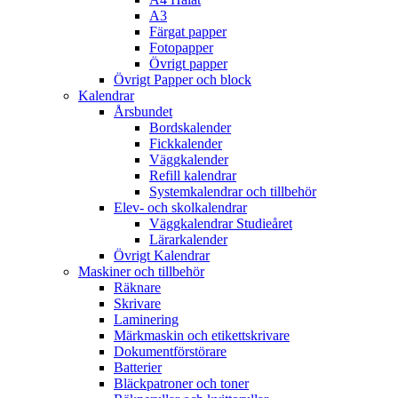
A3
Färgat papper
Fotopapper
Övrigt papper
Övrigt Papper och block
Kalendrar
Årsbundet
Bordskalender
Fickkalender
Väggkalender
Refill kalendrar
Systemkalendrar och tillbehör
Elev- och skolkalendrar
Väggkalendrar Studieåret
Lärarkalender
Övrigt Kalendrar
Maskiner och tillbehör
Räknare
Skrivare
Laminering
Märkmaskin och etikettskrivare
Dokumentförstörare
Batterier
Bläckpatroner och toner