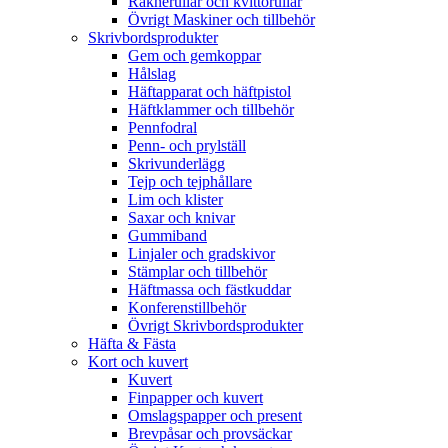
Räknerullar och kvittorullar
Övrigt Maskiner och tillbehör
Skrivbordsprodukter
Gem och gemkoppar
Hålslag
Häftapparat och häftpistol
Häftklammer och tillbehör
Pennfodral
Penn- och prylställ
Skrivunderlägg
Tejp och tejphållare
Lim och klister
Saxar och knivar
Gummiband
Linjaler och gradskivor
Stämplar och tillbehör
Häftmassa och fästkuddar
Konferenstillbehör
Övrigt Skrivbordsprodukter
Häfta & Fästa
Kort och kuvert
Kuvert
Finpapper och kuvert
Omslagspapper och present
Brevpåsar och provsäckar