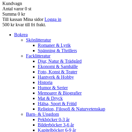
Kundvagn
Antal varor
0
st
Summa
0 kr
Till kassan
Mina sidor
Logga in
500 kr kvar till fri frakt.
Bokrea
Skönlitteratur
Romaner & Lyrik
Spänning & Thrillers
Facklitteratur
Djur, Natur & Trädgård
Ekonomi & Samhälle
Foto, Konst & Teater
Hantverk & Hobby
Historia
Humor & Serier
Memoarer & Biografier
Mat & Dryck
Hälsa, Sport & Fritid
Religion, Filosofi & Naturvetenskap
Barn- & Ungdom
Pekböcker 0-3 år
Bilderböcker 3-6 år
Kapitelböcker 6-9 år