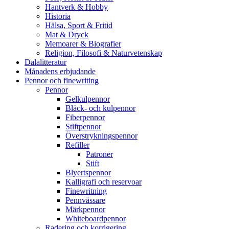
Hantverk & Hobby
Historia
Hälsa, Sport & Fritid
Mat & Dryck
Memoarer & Biografier
Religion, Filosofi & Naturvetenskap
Dalalitteratur
Månadens erbjudande
Pennor och finewriting
Pennor
Gelkulpennor
Bläck- och kulpennor
Fiberpennor
Stiftpennor
Överstrykningspennor
Refiller
Patroner
Stift
Blyertspennor
Kalligrafi och reservoar
Finewritning
Pennvässare
Märkpennor
Whiteboardpennor
Radering och korrigering