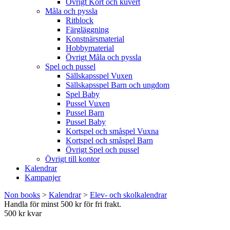
Övrigt Kort och kuvert
Måla och pyssla
Ritblock
Färgläggning
Konstnärsmaterial
Hobbymaterial
Övrigt Måla och pyssla
Spel och pussel
Sällskapsspel Vuxen
Sällskapsspel Barn och ungdom
Spel Baby
Pussel Vuxen
Pussel Barn
Pussel Baby
Kortspel och småspel Vuxna
Kortspel och småspel Barn
Övrigt Spel och pussel
Övrigt till kontor
Kalendrar
Kampanjer
Non books
>
Kalendrar
>
Elev- och skolkalendrar
Handla för minst 500 kr för fri frakt.
500 kr kvar