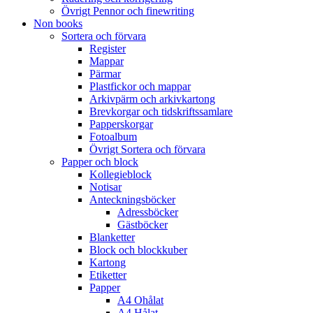
Övrigt Pennor och finewriting
Non books
Sortera och förvara
Register
Mappar
Pärmar
Plastfickor och mappar
Arkivpärm och arkivkartong
Brevkorgar och tidskriftssamlare
Papperskorgar
Fotoalbum
Övrigt Sortera och förvara
Papper och block
Kollegieblock
Notisar
Anteckningsböcker
Adressböcker
Gästböcker
Blanketter
Block och blockkuber
Kartong
Etiketter
Papper
A4 Ohålat
A4 Hålat