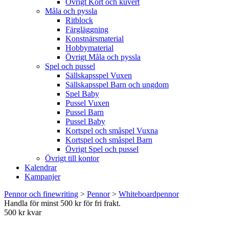
Övrigt Kort och kuvert
Måla och pyssla
Ritblock
Färgläggning
Konstnärsmaterial
Hobbymaterial
Övrigt Måla och pyssla
Spel och pussel
Sällskapsspel Vuxen
Sällskapsspel Barn och ungdom
Spel Baby
Pussel Vuxen
Pussel Barn
Pussel Baby
Kortspel och småspel Vuxna
Kortspel och småspel Barn
Övrigt Spel och pussel
Övrigt till kontor
Kalendrar
Kampanjer
Pennor och finewriting
>
Pennor
>
Whiteboardpennor
Handla för minst 500 kr för fri frakt.
500 kr kvar