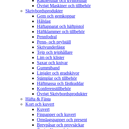
Räknerullar och kvittorullar
Övrigt Maskiner och tillbehör
Skrivbordsprodukter
Gem och gemkoppar
Hålslag
Häftapparat och häftpistol
Häftklammer och tillbehör
Pennfodral
Penn- och prylställ
Skrivunderlägg
Tejp och tejphållare
Lim och klister
Saxar och knivar
Gummiband
Linjaler och gradskivor
Stämplar och tillbehör
Häftmassa och fästkuddar
Konferenstillbehör
Övrigt Skrivbordsprodukter
Häfta & Fästa
Kort och kuvert
Kuvert
Finpapper och kuvert
Omslagspapper och present
Brevpåsar och provsäckar