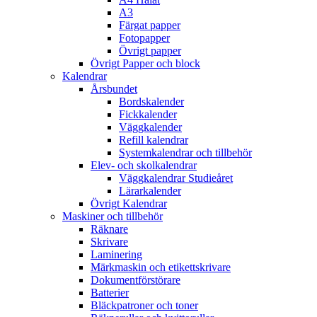
A3
Färgat papper
Fotopapper
Övrigt papper
Övrigt Papper och block
Kalendrar
Årsbundet
Bordskalender
Fickkalender
Väggkalender
Refill kalendrar
Systemkalendrar och tillbehör
Elev- och skolkalendrar
Väggkalendrar Studieåret
Lärarkalender
Övrigt Kalendrar
Maskiner och tillbehör
Räknare
Skrivare
Laminering
Märkmaskin och etikettskrivare
Dokumentförstörare
Batterier
Bläckpatroner och toner