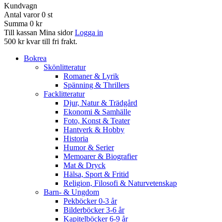
Kundvagn
Antal varor
0
st
Summa
0 kr
Till kassan
Mina sidor
Logga in
500 kr kvar till fri frakt.
Bokrea
Skönlitteratur
Romaner & Lyrik
Spänning & Thrillers
Facklitteratur
Djur, Natur & Trädgård
Ekonomi & Samhälle
Foto, Konst & Teater
Hantverk & Hobby
Historia
Humor & Serier
Memoarer & Biografier
Mat & Dryck
Hälsa, Sport & Fritid
Religion, Filosofi & Naturvetenskap
Barn- & Ungdom
Pekböcker 0-3 år
Bilderböcker 3-6 år
Kapitelböcker 6-9 år