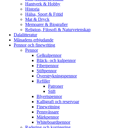
Hantverk & Hobby
Historia
Hälsa, Sport & Fritid
Mat & Dryck
Memoarer & Biografier
Religion, Filosofi & Naturvetenskap
Dalalitteratur
Månadens erbjudande
Pennor och finewriting
Pennor
Gelkulpennor
Bläck- och kulpennor
Fiberpennor
Stiftpennor
Överstrykningspennor
Refiller
Patroner
Stift
Blyertspennor
Kalligrafi och reservoar
Finewritning
Pennvässare
Märkpennor
Whiteboardpennor
Radering och korrigering