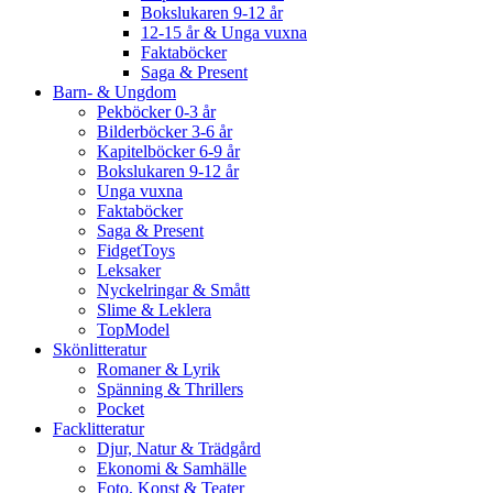
Bokslukaren 9-12 år
12-15 år & Unga vuxna
Faktaböcker
Saga & Present
Barn- & Ungdom
Pekböcker 0-3 år
Bilderböcker 3-6 år
Kapitelböcker 6-9 år
Bokslukaren 9-12 år
Unga vuxna
Faktaböcker
Saga & Present
FidgetToys
Leksaker
Nyckelringar & Smått
Slime & Leklera
TopModel
Skönlitteratur
Romaner & Lyrik
Spänning & Thrillers
Pocket
Facklitteratur
Djur, Natur & Trädgård
Ekonomi & Samhälle
Foto, Konst & Teater