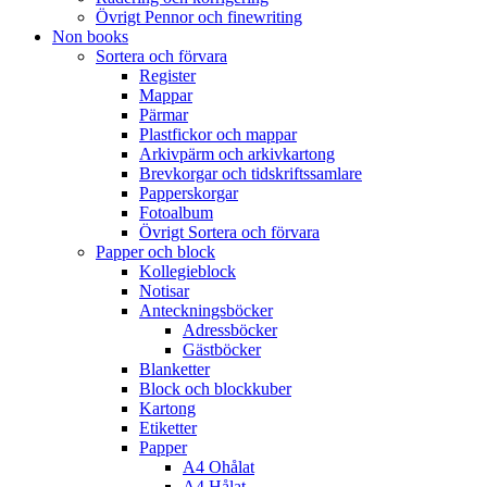
Övrigt Pennor och finewriting
Non books
Sortera och förvara
Register
Mappar
Pärmar
Plastfickor och mappar
Arkivpärm och arkivkartong
Brevkorgar och tidskriftssamlare
Papperskorgar
Fotoalbum
Övrigt Sortera och förvara
Papper och block
Kollegieblock
Notisar
Anteckningsböcker
Adressböcker
Gästböcker
Blanketter
Block och blockkuber
Kartong
Etiketter
Papper
A4 Ohålat
A4 Hålat