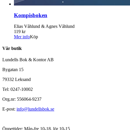
Kompisboken
Elias Våhlund & Agnes Våhlund
119 kr
Mer info
Köp
Vår butik
Lundells Bok & Kontor AB
Bygatan 15
79332 Leksand
Tel: 0247-10002
Org.nr: 556064-9237
E-post:
info@lundellsbok.se
Öppettider: Mån-fre 10-18, lör 10-15