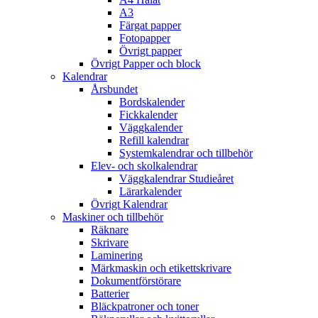
A3
Färgat papper
Fotopapper
Övrigt papper
Övrigt Papper och block
Kalendrar
Årsbundet
Bordskalender
Fickkalender
Väggkalender
Refill kalendrar
Systemkalendrar och tillbehör
Elev- och skolkalendrar
Väggkalendrar Studieåret
Lärarkalender
Övrigt Kalendrar
Maskiner och tillbehör
Räknare
Skrivare
Laminering
Märkmaskin och etikettskrivare
Dokumentförstörare
Batterier
Bläckpatroner och toner