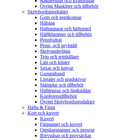
Räknerullar och kvittorullar
Övrigt Maskiner och tillbehör
Skrivbordsprodukter
Gem och gemkoppar
Hålslag
Häftapparat och häftpistol
Häftklammer och tillbehör
Pennfodral
Penn- och prylställ
Skrivunderlägg
Tejp och tejphållare
Lim och klister
Saxar och knivar
Gummiband
Linjaler och gradskivor
Stämplar och tillbehör
Häftmassa och fästkuddar
Konferenstillbehör
Övrigt Skrivbordsprodukter
Häfta & Fästa
Kort och kuvert
Kuvert
Finpapper och kuvert
Omslagspapper och present
Brevpåsar och provsäckar