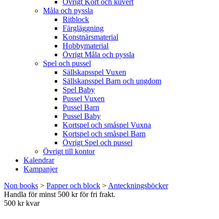
Övrigt Kort och kuvert
Måla och pyssla
Ritblock
Färgläggning
Konstnärsmaterial
Hobbymaterial
Övrigt Måla och pyssla
Spel och pussel
Sällskapsspel Vuxen
Sällskapsspel Barn och ungdom
Spel Baby
Pussel Vuxen
Pussel Barn
Pussel Baby
Kortspel och småspel Vuxna
Kortspel och småspel Barn
Övrigt Spel och pussel
Övrigt till kontor
Kalendrar
Kampanjer
Non books
>
Papper och block
>
Anteckningsböcker
Handla för minst 500 kr för fri frakt.
500 kr kvar