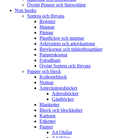
Övrigt Pennor och finewriting
Non books
Sortera och förvara
Register
Mappar
Pärmar
Plastfickor och mappar
Arkivpärm och arkivkartong
Brevkorgar och tidskriftssamlare
Papperskorgar
Fotoalbum
Övrigt Sortera och förvara
Papper och block
Kollegieblock
Notisar
Anteckningsböcker
Adressböcker
Gästböcker
Blanketter
Block och blockkuber
Kartong
Etiketter
Papper
A4 Ohålat
A4 Hålat