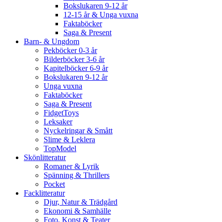
Bokslukaren 9-12 år
12-15 år & Unga vuxna
Faktaböcker
Saga & Present
Barn- & Ungdom
Pekböcker 0-3 år
Bilderböcker 3-6 år
Kapitelböcker 6-9 år
Bokslukaren 9-12 år
Unga vuxna
Faktaböcker
Saga & Present
FidgetToys
Leksaker
Nyckelringar & Smått
Slime & Leklera
TopModel
Skönlitteratur
Romaner & Lyrik
Spänning & Thrillers
Pocket
Facklitteratur
Djur, Natur & Trädgård
Ekonomi & Samhälle
Foto, Konst & Teater