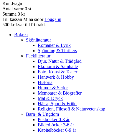
Kundvagn
Antal varor
0
st
Summa
0 kr
Till kassan
Mina sidor
Logga in
500 kr kvar till fri frakt.
Bokrea
Skönlitteratur
Romaner & Lyrik
Spänning & Thrillers
Facklitteratur
Djur, Natur & Trädgård
Ekonomi & Samhälle
Foto, Konst & Teater
Hantverk & Hobby
Historia
Humor & Serier
Memoarer & Biografier
Mat & Dryck
Hälsa, Sport & Fritid
Religion, Filosofi & Naturvetenskap
Barn- & Ungdom
Pekböcker 0-3 år
Bilderböcker 3-6 år
Kapitelböcker 6-9 år