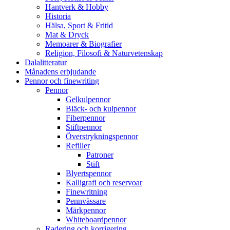
Hantverk & Hobby
Historia
Hälsa, Sport & Fritid
Mat & Dryck
Memoarer & Biografier
Religion, Filosofi & Naturvetenskap
Dalalitteratur
Månadens erbjudande
Pennor och finewriting
Pennor
Gelkulpennor
Bläck- och kulpennor
Fiberpennor
Stiftpennor
Överstrykningspennor
Refiller
Patroner
Stift
Blyertspennor
Kalligrafi och reservoar
Finewritning
Pennvässare
Märkpennor
Whiteboardpennor
Radering och korrigering