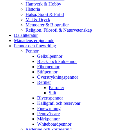
Hantverk & Hobby
Historia
Hälsa, Sport & Fritid
Mat & Dryck
Memoarer & Biografier
Religion, Filosofi & Naturvetenskap
Dalalitteratur
Månadens erbjudande
Pennor och finewriting
Pennor
Gelkulpennor
Bläck- och kulpennor
Fiberpennor
Stiftpennor
Överstrykningspennor
Refiller
Patroner
Stift
Blyertspennor
Kalligrafi och reservoar
Finewritning
Pennvässare
Märkpennor
Whiteboardpennor
Radering och korrigering