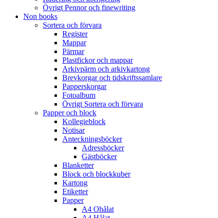
Övrigt Pennor och finewriting
Non books
Sortera och förvara
Register
Mappar
Pärmar
Plastfickor och mappar
Arkivpärm och arkivkartong
Brevkorgar och tidskriftssamlare
Papperskorgar
Fotoalbum
Övrigt Sortera och förvara
Papper och block
Kollegieblock
Notisar
Anteckningsböcker
Adressböcker
Gästböcker
Blanketter
Block och blockkuber
Kartong
Etiketter
Papper
A4 Ohålat
A4 Hålat