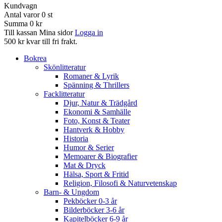
Kundvagn
Antal varor
0
st
Summa
0 kr
Till kassan
Mina sidor
Logga in
500 kr kvar till fri frakt.
Bokrea
Skönlitteratur
Romaner & Lyrik
Spänning & Thrillers
Facklitteratur
Djur, Natur & Trädgård
Ekonomi & Samhälle
Foto, Konst & Teater
Hantverk & Hobby
Historia
Humor & Serier
Memoarer & Biografier
Mat & Dryck
Hälsa, Sport & Fritid
Religion, Filosofi & Naturvetenskap
Barn- & Ungdom
Pekböcker 0-3 år
Bilderböcker 3-6 år
Kapitelböcker 6-9 år