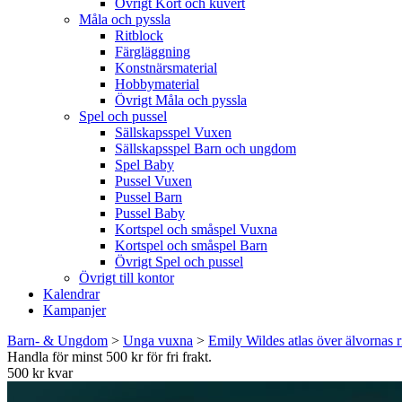
Övrigt Kort och kuvert
Måla och pyssla
Ritblock
Färgläggning
Konstnärsmaterial
Hobbymaterial
Övrigt Måla och pyssla
Spel och pussel
Sällskapsspel Vuxen
Sällskapsspel Barn och ungdom
Spel Baby
Pussel Vuxen
Pussel Barn
Pussel Baby
Kortspel och småspel Vuxna
Kortspel och småspel Barn
Övrigt Spel och pussel
Övrigt till kontor
Kalendrar
Kampanjer
Barn- & Ungdom
>
Unga vuxna
>
Emily Wildes atlas över älvornas 
Handla för minst 500 kr för fri frakt.
500 kr kvar