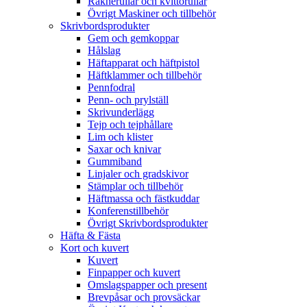
Räknerullar och kvittorullar
Övrigt Maskiner och tillbehör
Skrivbordsprodukter
Gem och gemkoppar
Hålslag
Häftapparat och häftpistol
Häftklammer och tillbehör
Pennfodral
Penn- och prylställ
Skrivunderlägg
Tejp och tejphållare
Lim och klister
Saxar och knivar
Gummiband
Linjaler och gradskivor
Stämplar och tillbehör
Häftmassa och fästkuddar
Konferenstillbehör
Övrigt Skrivbordsprodukter
Häfta & Fästa
Kort och kuvert
Kuvert
Finpapper och kuvert
Omslagspapper och present
Brevpåsar och provsäckar