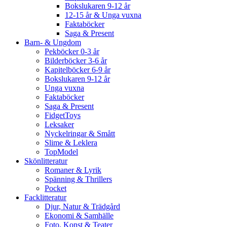
Bokslukaren 9-12 år
12-15 år & Unga vuxna
Faktaböcker
Saga & Present
Barn- & Ungdom
Pekböcker 0-3 år
Bilderböcker 3-6 år
Kapitelböcker 6-9 år
Bokslukaren 9-12 år
Unga vuxna
Faktaböcker
Saga & Present
FidgetToys
Leksaker
Nyckelringar & Smått
Slime & Leklera
TopModel
Skönlitteratur
Romaner & Lyrik
Spänning & Thrillers
Pocket
Facklitteratur
Djur, Natur & Trädgård
Ekonomi & Samhälle
Foto, Konst & Teater