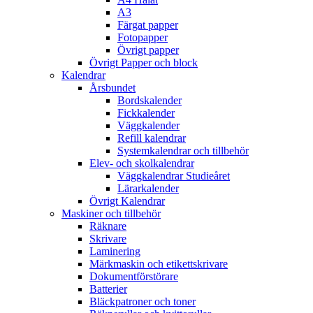
A3
Färgat papper
Fotopapper
Övrigt papper
Övrigt Papper och block
Kalendrar
Årsbundet
Bordskalender
Fickkalender
Väggkalender
Refill kalendrar
Systemkalendrar och tillbehör
Elev- och skolkalendrar
Väggkalendrar Studieåret
Lärarkalender
Övrigt Kalendrar
Maskiner och tillbehör
Räknare
Skrivare
Laminering
Märkmaskin och etikettskrivare
Dokumentförstörare
Batterier
Bläckpatroner och toner